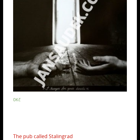
0
Kč
The pub called Stalingrad