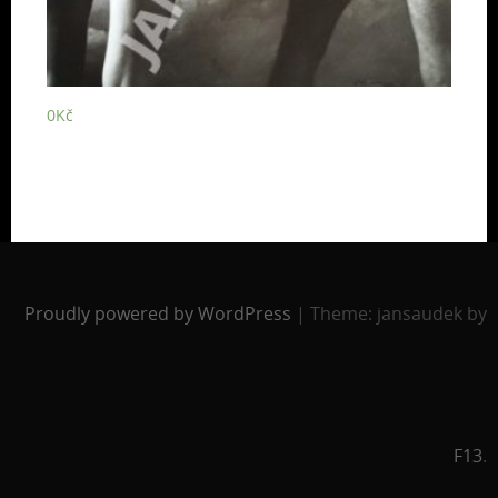
0
Kč
Proudly powered by WordPress
|
Theme: jansaudek by
F13
.