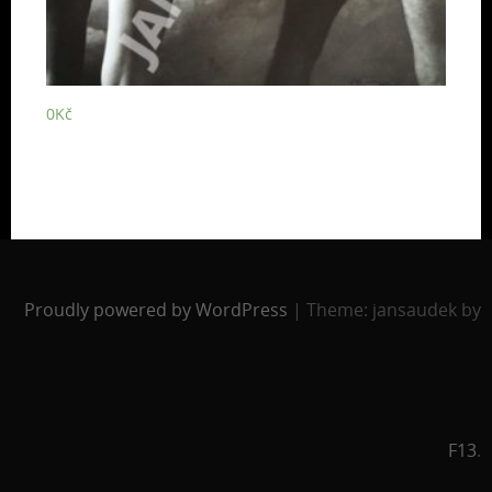
0
Kč
Proudly powered by WordPress
|
Theme: jansaudek by
F13
.