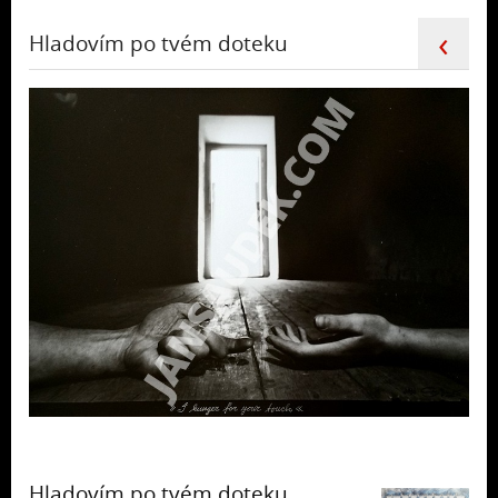
‹
Hladovím po tvém doteku
Hladovím po tvém doteku