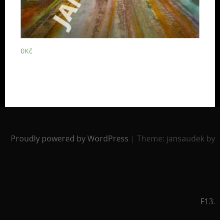
0
Kč
Proudly powered by WordPress
|
Theme: jansaudek by
F13
.