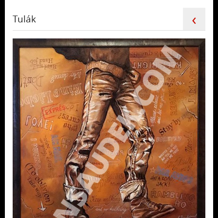
‹
Tulák