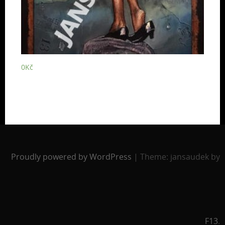
0
Kč
Proudly powered by WordPress
|
Theme: jansaudek by
F13
.