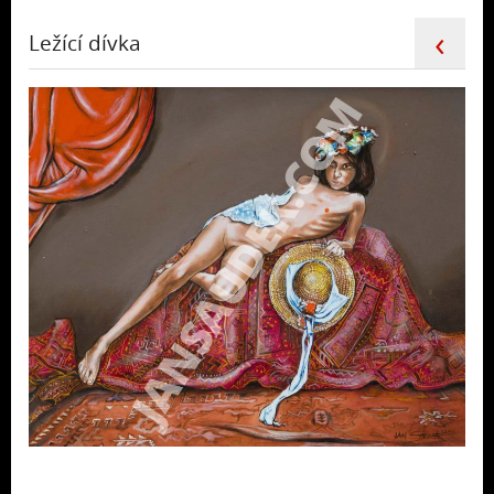
‹
Ležící dívka