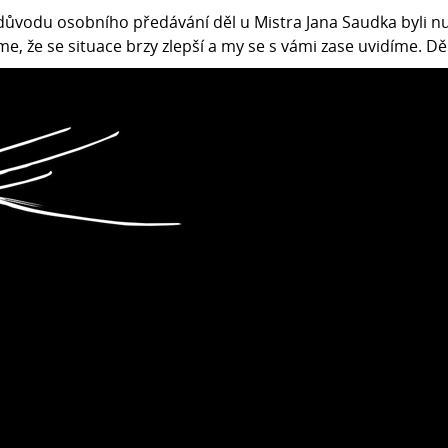
 důvodu osobního předávání děl u Mistra Jana Saudka byli 
, že se situace brzy zlepší a my se s vámi zase uvidíme. 