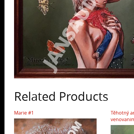
Related Products
Marie #1
Těhotný an
venovani