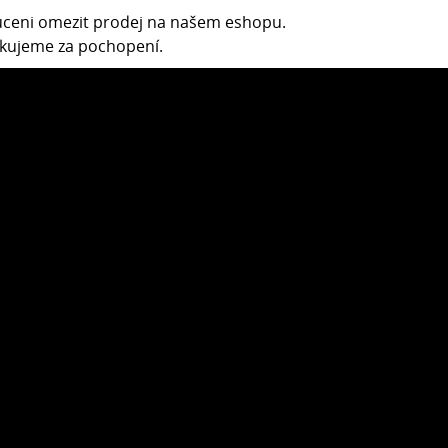
nuceni omezit prodej na našem eshopu.
Děkujeme za pochopení.