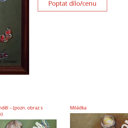
Poptat dílo/cenu
děl – (pozn. obraz s
Miládka
m)