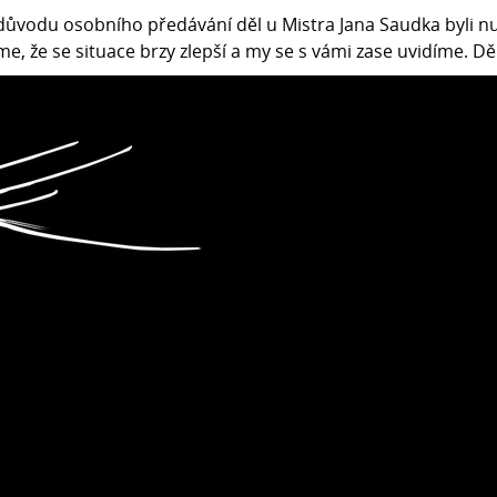
 důvodu osobního předávání děl u Mistra Jana Saudka byli 
, že se situace brzy zlepší a my se s vámi zase uvidíme. 