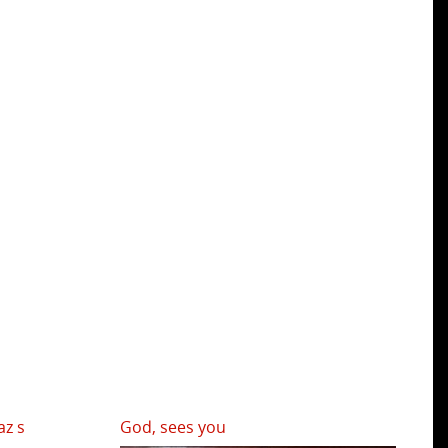
az s
God, sees you