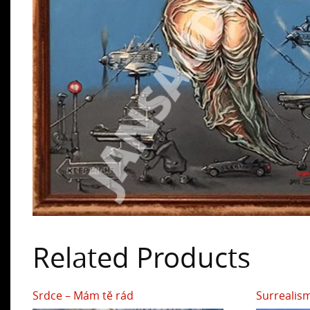
Related Products
Srdce – Mám tě rád
Surrealis