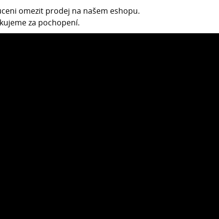
nuceni omezit prodej na našem eshopu.
Děkujeme za pochopení.