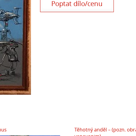
Poptat dílo/cenu
mus
Těhotný anděl – (pozn. obr