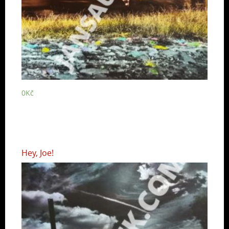
0
Kč
Hey, Joe!