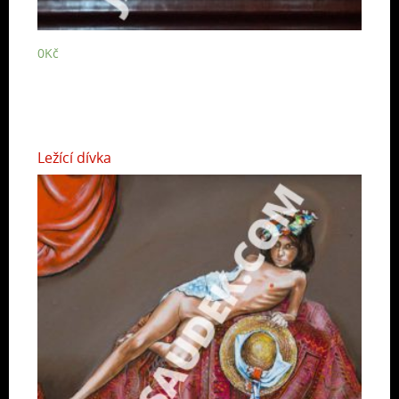
0
Kč
Ležící dívka